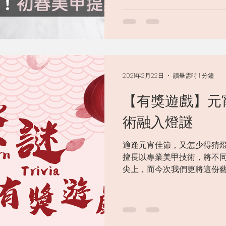
手開始，爲指甲換上春天嘅顏色！
2021年2月22日
讀畢需時 1 分鐘
【有獎遊戲】元
術融入燈謎
適逢元宵佳節，又怎少得猜燈謎呢
擅長以專業美甲技術，將不
尖上，而今次我們更將這份
中。大家快來猜猜以下 8 
惠，送完即止，立刻分享給