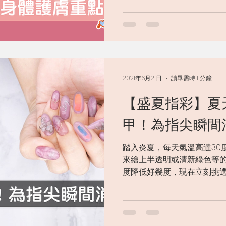
最適合不過，包括佛手柑、
炎夏的悶熱感。此...
2021年6月21日
讀畢需時 1 分鐘
【盛夏指彩】夏
甲！為指尖瞬間
踏入炎夏，每天氣溫高達30
來繪上半透明或清新綠色等
度降低好幾度，現在立刻挑
#Dandelion 蒲公英隨
下美麗蹤跡。 📍灣仔店作品 #Aeria