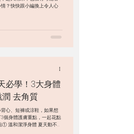
心情？快快跟小編換上令人心
天必學！3大身體
滋潤 去角質
小背心、短褲或涼鞋，如果想
3個身體護膚重點，一起花點
點① 溫和潔淨身體 夏天動不動
選用帶有清新香氣的沐浴露就