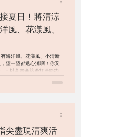
迎接夏日！將清涼
海洋風、花漾風、
中有海洋風、花漾風、小清新
足，望一望都透心涼啊！你又
elier 以高貴金箔邊打造簡約嘅
店作品 #Sunflower...
指尖盡現清爽活