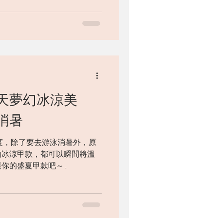
西柚或檸檬等香氣，都能一掃
天夢幻冰涼美
消暑
度，除了要去游泳消暑外，原
的冰涼甲款，都可以瞬間將溫
選你的盛夏甲款吧～
風而行，將佢畫喺指尖上就可以留
lSilk...