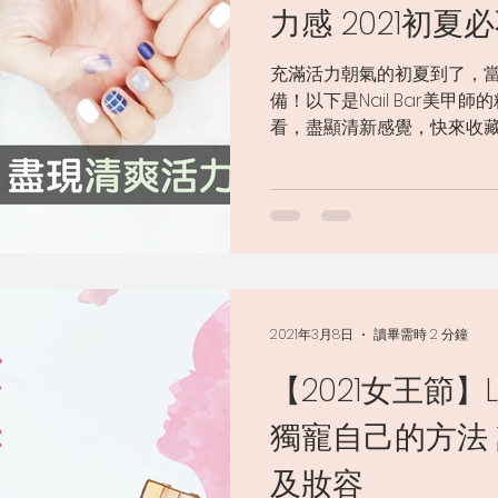
力感 2021初
充滿活力朝氣的初夏到了，
備！以下是Nail Bar美甲
看，盡顯清新感覺，快來收
2021年3月8日
讀畢需時 2 分鐘
​【2021女王節】Love
獨寵自己的方法 
及妝容