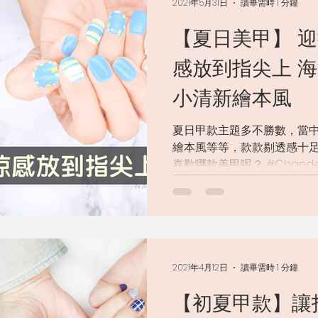
2021年5月31日
讀畢需時 1 分鐘
【夏日美甲】 
感放到指尖上 
小清新繪本風
夏日甲款主題多不勝數，當
繪本風等等，款款剔透感十
喜歡哪款美甲呢？ #Chand
法式美甲，華麗感十足！ 📍銅鑼灣
2021年4月12日
讀畢需時 1 分鐘
【初夏甲款】讓