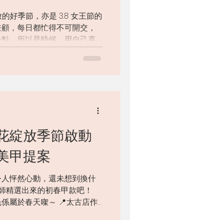
的好季節，亦是 3.8 女王節的
兼顧，每日都忙得不可開交，
一點。所以是時候，用自己喜
一無二的自己吧！ ① 護膚品
花綻放季節啟動
美甲提案
令人怦然心動，還未想到換什
美甲師精選出來的初春甲款吧！
色係屬於春天㗎～ 📍太古店作
女王節嘅第一個活動，不如就由雙