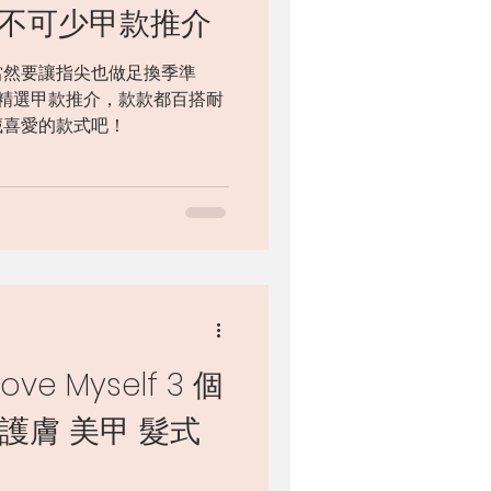
夏必不可少甲款推介
當然要讓指尖也做足換季準
師的精選甲款推介，款款都百搭耐
藏喜愛的款式吧！
 Myself 3 個
護膚 美甲 髮式