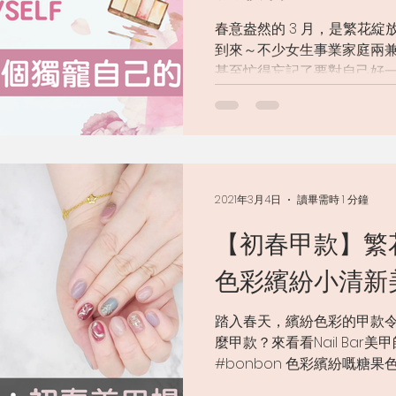
春意盎然的 3 月，是繁花綻放
到來～不少女生事業家庭兩
甚至忙得忘記了要對自己好
歡的方式，盡情地寵愛那個獨
要選最好的...
2021年3月4日
讀畢需時 1 分鐘
【初春甲款】繁
色彩繽紛小清新
踏入春天，繽紛色彩的甲款
麼甲款？來看看Nail Bar
#bonbon 色彩繽紛嘅糖果
品 #WomensDay 慶祝