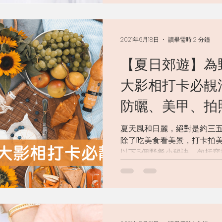
2021年6月18日
讀畢需時 2 分鐘
【夏日郊遊】為
大影相打卡必靚法 穿搭、美
防曬、美甲、拍
夏天風和日麗，絕對是約三
除了吃美食看美景，打卡拍
以下5個野餐小秘訣，包括穿
道具，一起準備好好去玩樂