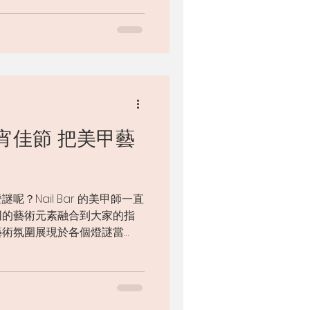
...
宵佳節 把美甲藝
？Nail Bar 的美甲師一直
同的藝術元素融合到大家的指
藝術氛圍展現於各個燈謎當
道謎題，即可獲得限時購物優
親朋好友一起玩吧！