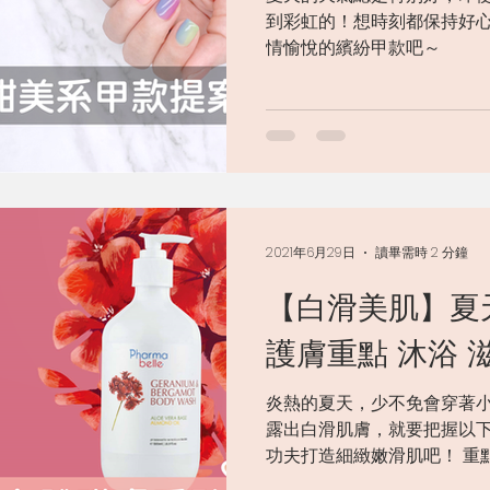
到彩虹的！想時刻都保持好
情愉悅的繽紛甲款吧～
2021年6月29日
讀畢需時 2 分鐘
【白滑美肌】夏
護膚重點 沐浴 
炎熱的夏天，少不免會穿著
露出白滑肌膚，就要把握以下
功夫打造細緻嫩滑肌吧！ 重
就出汗，要身體感覺清爽，