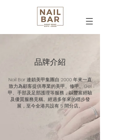
​品牌介紹
Nail Bar 連鎖美甲集團自 2000 年來一直
致力為顧客提供專業的美甲、修甲、Gel
甲、手部及足部護理等服務，以豐富經驗
及優質服務見稱。經過多年來的穩步發
展，至今全港共設有 5 間分店。