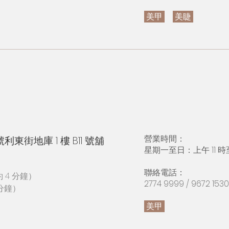
美甲
美睫
營業時間：
利東街地庫 1 樓 B11 號舖
星期一至日：上午 11 時
​聯絡電話：
 4 分鐘）
2774 9999 / 9672 1530
分鐘）
）
美甲