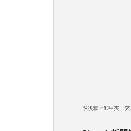
然後套上
卸甲夾
，夾