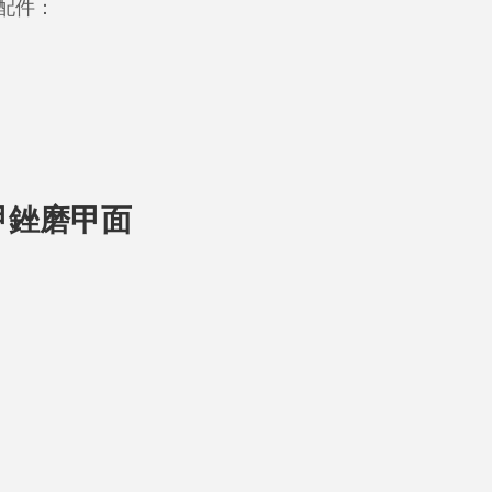
配件：
用指甲銼磨甲面