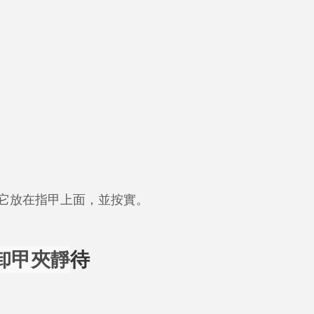
它放在指甲上面，並按實。
卸甲夾靜
待