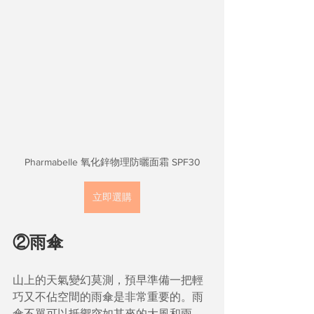
Pharmabelle 氧化鋅物理防曬面霜 SPF30
立即選購
②雨傘
山上的天氣變幻莫測，預早準備一把輕
巧又不佔空間的雨傘是非常重要的。雨
傘不單可以抵禦突如其來的大風和雨