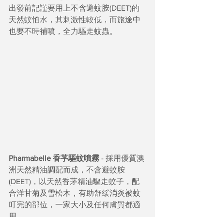
出發前記謹要用上不含避蚊胺(DEET)的
天然蚊怕水，其刺激性較低，而旅途中
也要不時補噴，全力驅走蚊蟲。
Pharmabelle 香芧驅蚊噴霧
 - 採用優質澳
洲天然精油調配而成，不含避蚊胺
(DEET)，以天然香茅精油驅走蚊子，配
合洋甘菊及雪松木，有助舒緩消炎被蚊
叮完的部位，一家大小及任何膚質都適
用。