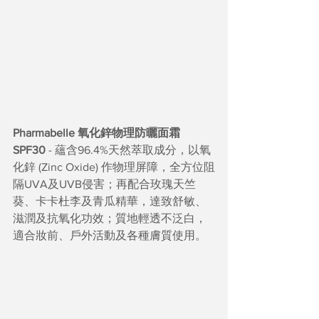
Pharmabelle 氧化鋅物理防曬面霜 
SPF30
 - 蘊含96.4%天然萃取成分，以氧
化鋅 (Zinc Oxide) 作物理屏障，全方位阻
隔UVA及UVB侵害；再配合玫瑰天竺
葵、卡卡杜李及青瓜精華，達致舒敏、
滋潤及抗氧化功效；質地輕透不泛白，
適合妝前、戶外活動及各種膚質使用。