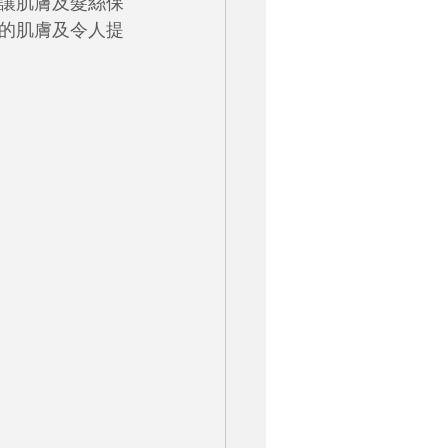
讓肌膚及髮絲保
的肌膚及令人提