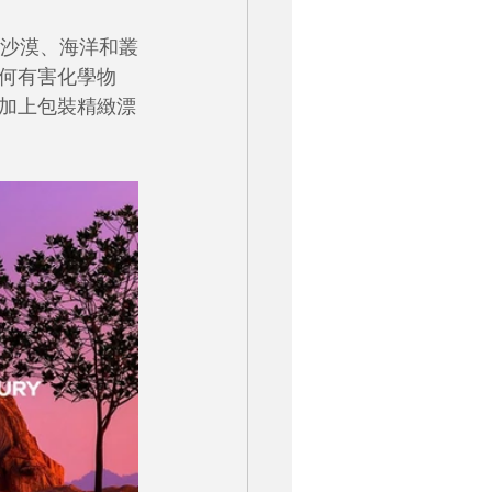
林、沙漠、海洋和叢
何有害化學物
加上包裝精緻漂