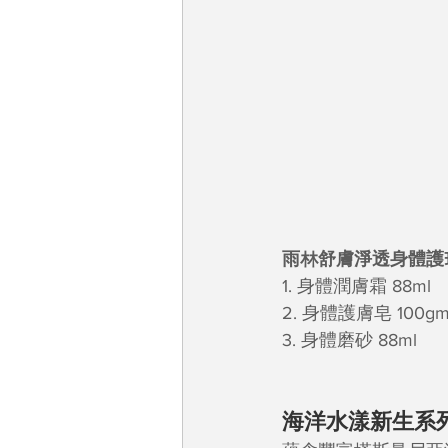
雨林舒膚淨透身體護理套
1. 身體潤膚霜 88ml
2. 身體護膚皂 100g
3. 身體磨砂 88ml 
海洋水漾新生系