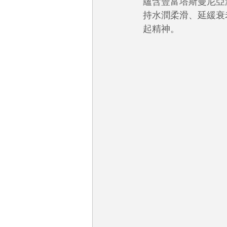
蘊含豐富塔斯曼尼亞
持水潤柔滑、延緩衰
起精神。