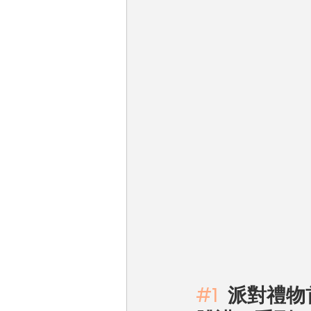
#1
  派對禮物