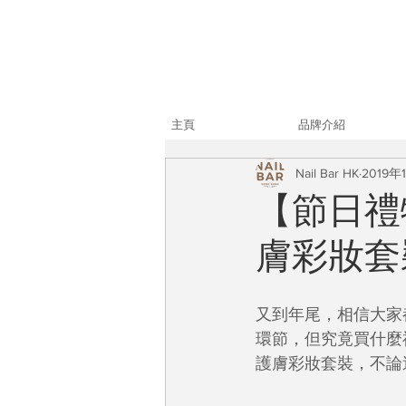
主頁
品牌介紹
Nail Bar HK
2019年
【節日禮
膚彩妝套
又到年尾，相信大家
環節，但究竟買什麼禮
護膚彩妝套裝，不論