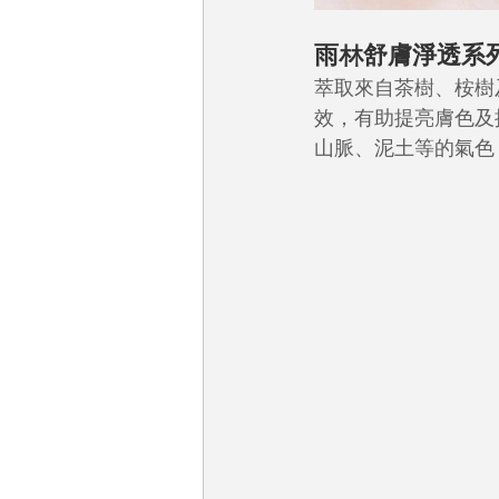
雨林舒膚淨透系
萃取來自茶樹、桉樹
效，有助提亮膚色及
山脈、泥土等的氣色