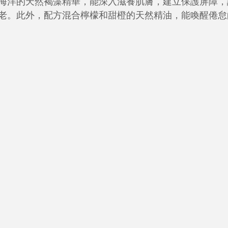
海洋的天然褐藻精華，能深⼊滋養肌膚，建立保護屏障，
老。此外，配方混合檸檬和甜橙的天然精油，能喚醒倦怠