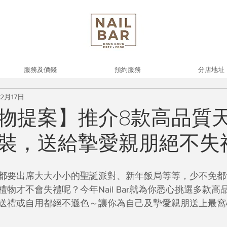
服務及價錢
預約服務
分店地址
12月17日
物提案】推介8款高品質
裝，送給摯愛親朋絕不失
都要出席大大小小的聖誕派對、新年飯局等等，少不免都
物才不會失禮呢？今年Nail Bar就為你悉心挑選多款高
送禮或自用都絕不遜色～讓你為自己及摯愛親朋送上最窩