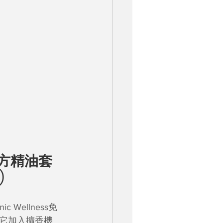
力複方精油套
)
ellness免
它加入擴香機