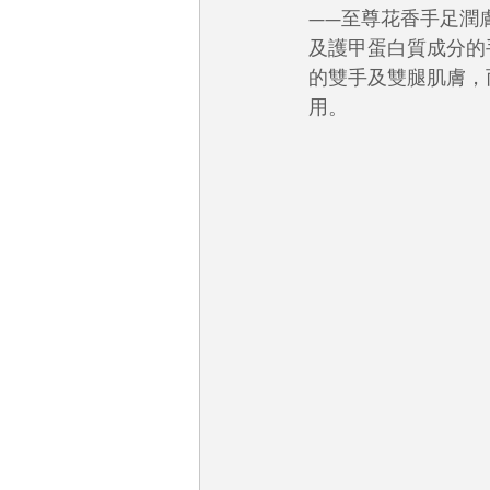
——至尊花香手足潤膚乳
及護甲蛋白質成分的
的雙手及雙腿肌膚，
用。