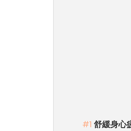
#1
 舒緩身心