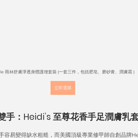
elle 雨林舒膚淨透身體護理套裝 (一套三件，包括肥皂、磨砂膏、潤膚霜 )
立即選購
雙手：Heidi’s 至尊花香手足潤膚乳
容易變得缺水粗糙，而美國頂級專業修甲師自創品牌Heid