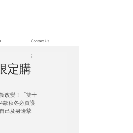
n
Contact Us
日限定購
新改變！「雙十
以下4款秋冬必買護
自己及身邊摯