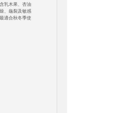
。富含乳木果、杏油
燥、龜裂及敏感
最適合秋冬季使