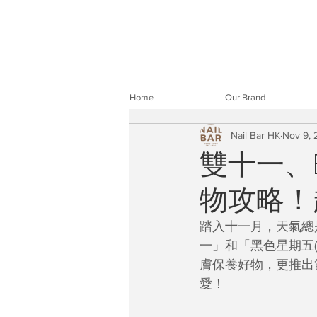
Home
Our Brand
Nail Bar HK
Nov 9, 
雙十一、B
物攻略！
踏入十一月，天氣總
一」和「黑色星期五(Bl
膚保養好物，更推出
愛！