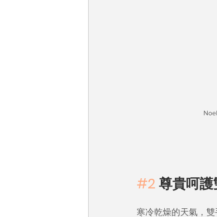
No
#2
 尊貴呵護
寒冷乾燥的天氣，雙手