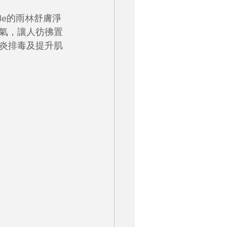
le的雨林舒膚淨
氣，讓人彷彿置
炎排毒及提升肌