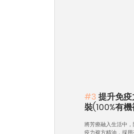
#3
 提升免疫力
裝(100%有
將芳療融入生活中，除了
疫力複方精油，採用