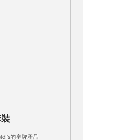
套裝
i’s的皇牌產品