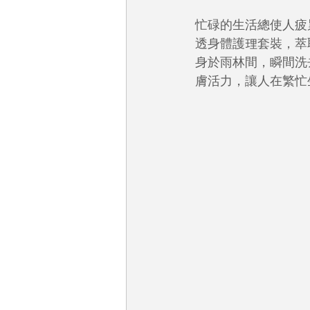
忙碌的生活總使人疲
透身體護理套裝，萃
身於雨林間，瞬間洗
膚活力，讓人在繁忙