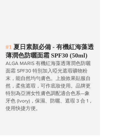
#1
 夏日素顏必備 - 有機紅海藻透
薄潤色防曬面霜 SPF30 (50ml)
ALGA MARIS 有機紅海藻透薄潤色防曬
面霜 SPF30 特別加入啞光遮瑕礦物粉
末，能自然均勻膚色。上臉效果貼服自
然，柔焦遮瑕，可作底妝使用。品牌更
特別為亞洲女性膚色調配適合色系—象
牙色 (Ivory)，保濕、防曬、遮瑕 3 合 1，
使用快捷方便。