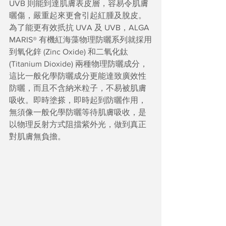
UVB 則能到達肌膚表皮層，容易令肌膚
曬傷，嚴重起來更會引起紅腫及脫皮。
為了能更有效扺抗 UVA 及 UVB，ALGA 
MARIS® 有機紅海藻物理防曬系列就採用
到氧化鋅 (Zinc Oxide) 和二氧化鈦 
(Titanium Dioxide) 兩種物理防曬成分，
這比一般化學防曬成分更能達致廣效性
防曬，而且不含納米粒子，不易被肌膚
吸收。即時塗搽，即時起到防曬作用，
無須像一般化學防曬等待肌膚吸收，是
以物理反射方式阻擋紫外光，做到真正
對肌膚無負擔。