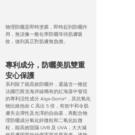
物理防曬是即時塗搽，即時起到防曬作
用，無須像一般化學防曬等待肌膚吸
收，做到真正對肌膚無負擔。
專利成分，防曬美肌雙重
安心保護
系列除了能高效防曬外，還蘊含一種從
法國巴斯克海岸線獨有的紅海藻中發現
的專利活性成分 Alga-Gorria®，其抗氧化
物比維他命 C 高出 5 倍，有效中和令肌
膚失去彈性及光澤的自由基，再配合物
理防曬成分氧化鋅微粒和二氧化鈦微
粒，能高效阻隔 UVB 及 UVA，大大減
低肌膚因紫外線傷害而提早衰老，達致