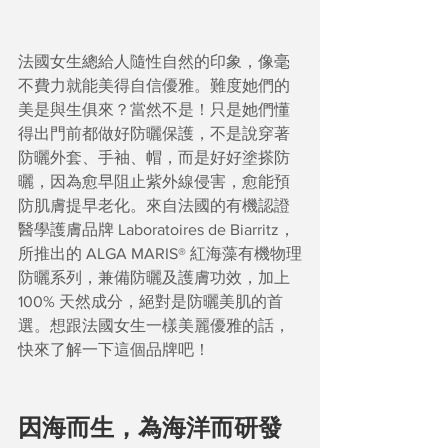
法國女生總給人隨性自然的印象，像毫
不費力就能美得自信優雅。難度她們的
美是與生俱來？當然不是！只是她們懂
得出門前都做好防曬保護，不是說穿著
防曬外套、手袖、帽，而是好好塗搽防
曬，因為愈早阻止紫外線侵害，愈能預
防肌膚提早老化。來自法國的有機認證
醫學護膚品牌 Laboratoires de Biarritz，
所推出的 ALGA MARIS® 紅海藻有機物理
防曬系列，兼備防曬及護膚功效，加上 
100% 天然成分，絕對是防曬美肌的首
選。想跟法國女生一樣美麗優雅的話，
快來了解一下這個品牌吧！
因海而生，為海洋而研發