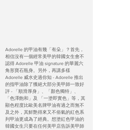
Adorelle 的甲油有幾「有朵」？首先，
相信沒有一個經常美甲的韓國女生會不
認得 Adorelle 甲油 signature 的華麗六
角形寶石瓶身。另外，再講多樣 
Adorelle 威水史過你知 - Adorelle 推出
的指甲油除了獲絕大部分美甲師一致好
評 - 「順滑厚身」、「顏色獨特」、
「色澤飽和」及 「一塗即實色」等，其
顯色程度比歐美名牌甲油有過之而無不
及之外，其鮮艶得來又不俗氣的紅色系
列甲油更成為了經典。想塗紅色甲油的
韓國女生只要在任何美甲店告訴美甲師