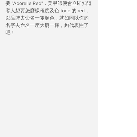
要 "Adorelle Red"，美甲師便會立即知道
客人想要怎麼樣程度及色 tone 的 red，
以品牌去命名一隻顏色，就如同以你的
名字去命名一座大廈一樣，夠代表性了
吧！