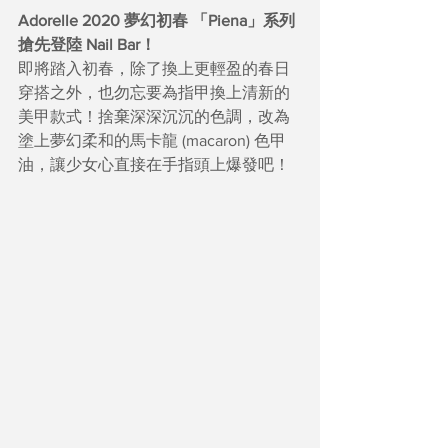
Adorelle 2020 夢幻初春 「Piena」系列
搶先登陸 Nail Bar！
即將踏入初春，除了換上更輕盈的春日
穿搭之外，也勿忘要為指甲換上清新的
美甲款式！捨棄深深沉沉的色調，改為
塗上夢幻柔和的馬卡龍 (macaron) 色甲
油，讓少女心直接在手指頭上爆發吧！