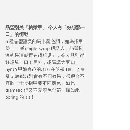
晶瑩甜美「糖漿甲」 令人有「好想舔一
口」的衝動
6 種晶瑩甜美的馬卡龍色調，如為指甲
塗上一層 maple syrup 般誘人，晶瑩剔
透的果凍感實在超犯規」，令人見到都
好想舔一口！另外，想講講大家知，
Syrup 甲油有趣的地方在於搽 1層、2 層
及 3 層都分別會有不同效果，很適合不
喜歡「十隻指甲要不同顏色」如此 
dramatic 但又不愛顏色全部一樣如此 
boring 的 sis！