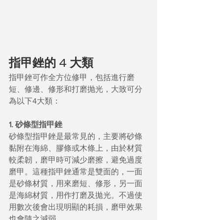
指甲銼的 4 大類
指甲銼可作全方位修甲，包括進行磨
短、修邊、修形和打磨抛光，大致可分
為以下4大類：
1. 砂條型指甲銼
砂條型指甲銼是最常見的，主要將砂條
黏附在海綿、膠條或木條上，由於材質
較柔韌，磨甲時可減少磨擦，避免過度
磨甲。這種指甲銼通常是雙面的，一面
是砂條材質，用來磨短、修形，另一面
是海綿材質，用作打磨及拋光。不過使
用數次後會出現明顯的耗損，磨甲效果
也會隨之減弱。