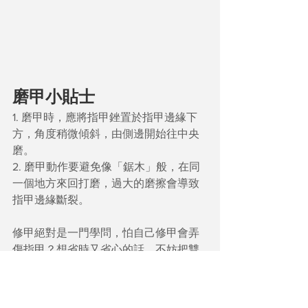
磨甲小貼士
1. 磨甲時，應將指甲銼置於指甲邊緣下
方，角度稍微傾斜，由側邊開始往中央
磨。
2. 磨甲動作要避免像「鋸木」般，在同
一個地方來回打磨，過大的磨擦會導致
指甲邊緣斷裂。
修甲絕對是一門學問，怕自己修甲會弄
傷指甲？想省時又省心的話，不妨把雙
手交給專業的美甲師，從仔細分析甲
形、耐心修整到按摩修護，輕輕鬆鬆就
能打造一雙整潔美麗的指甲！
馬上預約