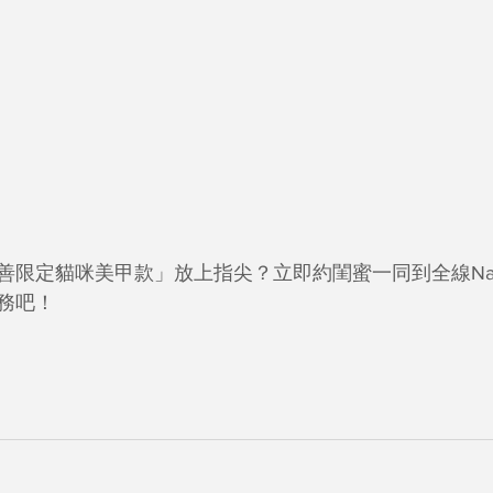
定貓咪美甲款」放上指尖？立即約閨蜜一同到全線Nail Bar 
務吧！