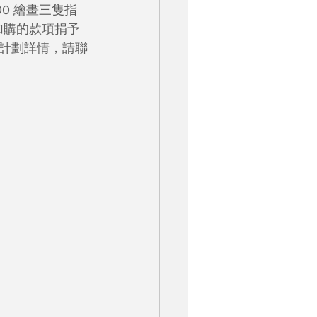
00 繪畫三隻指
將加購的款項捐予
計劃詳情，請聯