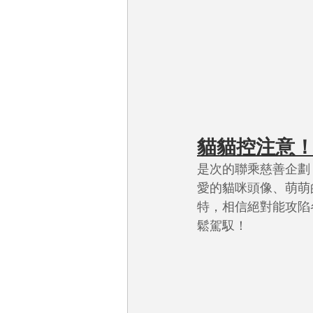
貓貓控注意
是次的聯乘慈善企劃，
愛的貓咪頭像、萌萌
特，相信絕對能攻陷
鬆駕馭！