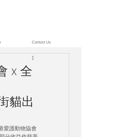
n
Contact Us
x 全
為街貓出
港愛護動物協會
撥捐部分收益作慈善