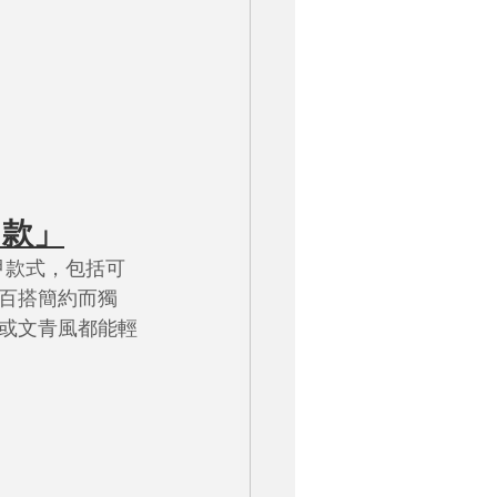
甲款」
甲款式，包括可
百搭簡約而獨
或文青風都能輕