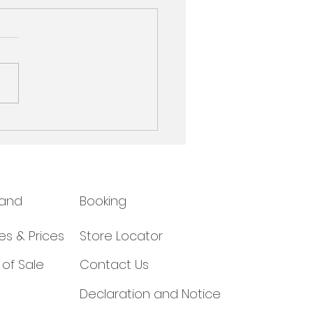
政府防疫，暫停營業直至
1 月 20 日。
rand
Booking
es & Prices
Store Locator
of Sale
Contact Us
Declaration and Notice