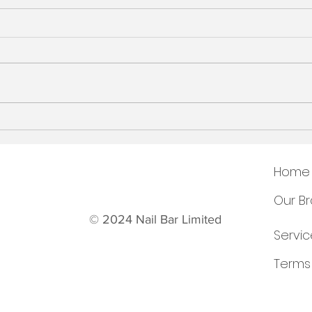
太古店搬遷通知 Relocation
配合
of Cityplaza Branch Notice
直至 
Home
Our B
© 2024 Nail Bar Limited
Servic
Terms 