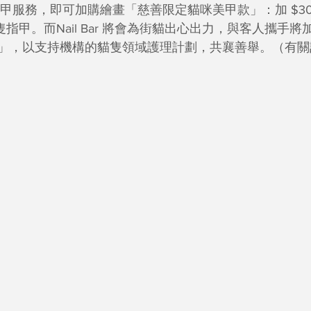
Gel 的美甲服務，即可加購繪畫「慈善限定貓咪美甲款」：加 $3
一隻指甲。而Nail Bar 將會為街貓出心出力，與客人攜手
」，以支持機構的貓隻領域護理計劃，共襄善舉。（有關