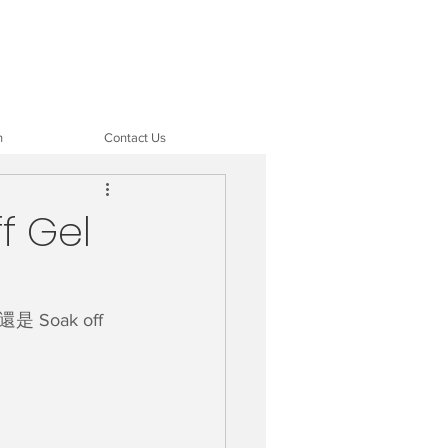
n
Contact Us
 Gel
oak off 