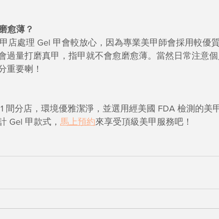
愈磨愈薄？
美甲店處理 Gel 甲會較放心，因為專業美甲師會採用較優
會過量打磨真甲，指甲就不會愈磨愈薄。當然日常注意個
分重要喇！
港共設 11 間分店，環境優雅潔淨，並選用經美國 FDA 檢測的
 Gel 甲款式，
馬上預約
來享受頂級美甲服務吧！