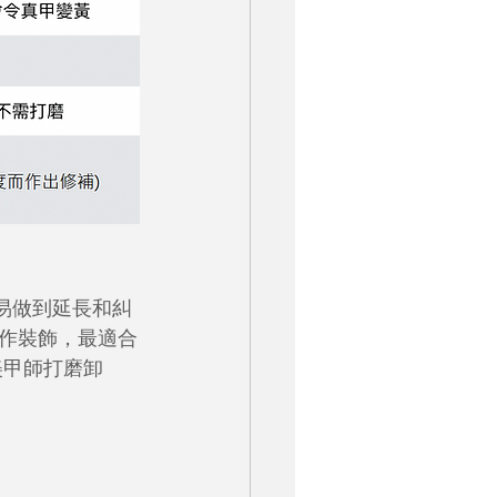
它較易做到延長和糾
作裝飾，最適合
美甲師打磨卸