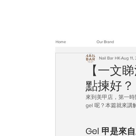
Home
Our Brand
Nail Bar HK
Aug 11,
【一文睇清】
點揀好？
來到美甲店，第一時間就
gel 呢？本篇就來
Gel 甲是來