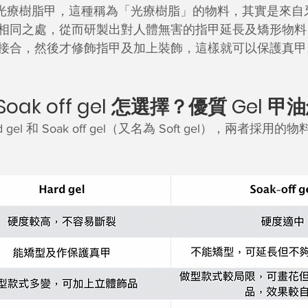
甲或光療樹脂甲，這種稱為「光療樹脂」的物料，其實是來
相同之處，從而研製出對人體無害的指甲延長及矯形物料
接合，然後才修飾指甲及加上裝飾，這樣就可以保護真甲
和 Soak off gel 怎選擇？優質 Gel
d gel 和 Soak off gel（又名為 Soft gel），兩者採