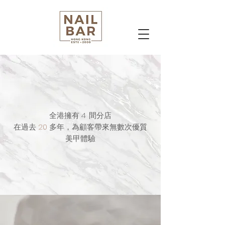
全港擁有 4
間分店
在過去
20
多年，
為顧客帶來無數次
優質
美甲體驗