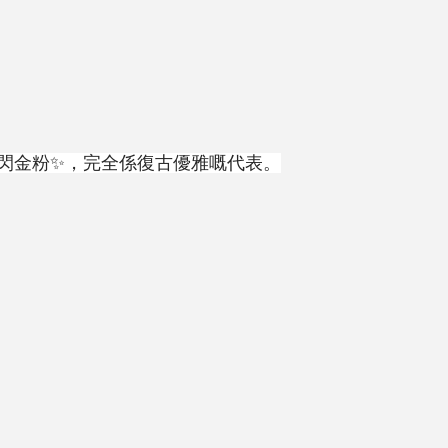
閃金粉✨，完全係復古優雅嘅代表。