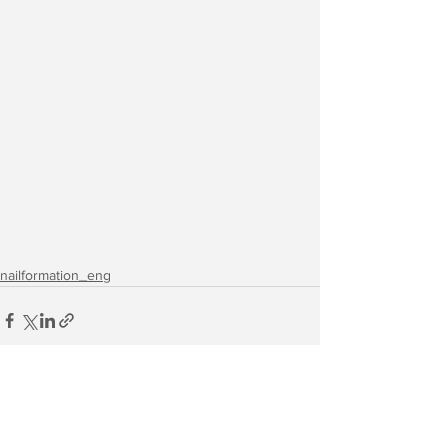
nailformation_eng
See All
Recent Posts