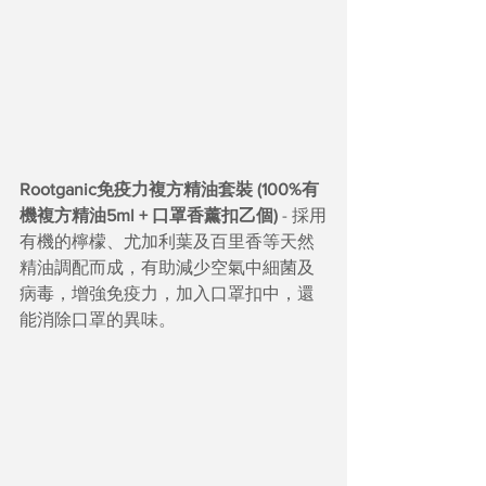
Rootganic免疫力複方精油套裝 (100%有
機複方精油5ml + 口罩香薰扣乙個)
 - 採用
有機的檸檬、尤加利葉及百里香等天然
精油調配而成，有助減少空氣中細菌及
病毒，增強免疫力，加入口罩扣中，還
能消除口罩的異味。