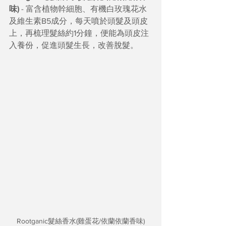
味) 
- 富含植物幹細胞、有機白玫瑰花水
及維生素B5成分，每天噴於頭髮及頭皮
上，再梳理髮絲約1分鐘，便能為頭皮注
入養份，促進頭髮生長，改善脫髮。
Rootganic髮絲香水(雞蛋花/依蘭依蘭香味)