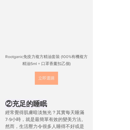
Rootganic免疫力複方精油套裝 (100%有機複方
精油5ml + 口罩香薰扣乙個)
立即選購
②充足的睡眠
經常覺得肌膚暗淡無光？其實每天睡滿
7-9小時，就是最簡單有效的變美方法。
然而，生活壓力令很多人睡得不好或是