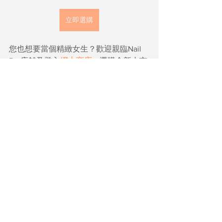
立即選購
您也想要當個精緻女生？歡迎親臨Nail 
Bar店舖及登入
網上商店
，選購全新上市
Rootganic的產品吧！
關於品牌Rootganic
Rootganic相信萬物由「根源 
ROOT」開始，「天然、有機 
ORGANIC」永遠對人體最好的。
因此，利用自然力量及優質的護
理保養產品，從根源著手，令每
個人由內而外健康起來，活出精