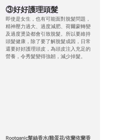
③好好護理頭髮
即使是女生，也有可能面對脫髮問題，
精神壓力過大、過度減肥、荷爾蒙轉變
及過度燙染都會引致脫髮。所以要維持
頭髮健康，除了要了解脫髮成因，日常
還要好好護理頭皮，為頭皮注入充足的
營養，令秀髮變得強韌，減少掉髮。
Rootganic髮絲香水(雞蛋花/依蘭依蘭香