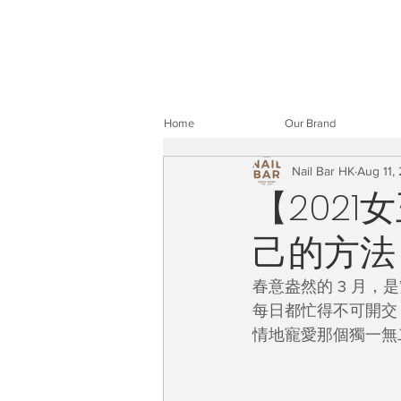
Home
Our Brand
Nail Bar HK
Aug 11,
​【2021
己的方法
春意盎然的 3 月，
每日都忙得不可開交
情地寵愛那個獨一無