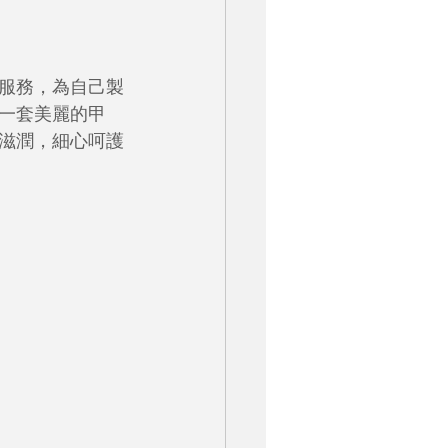
服務，為自己製
一套美麗的甲
滋潤，細心呵護