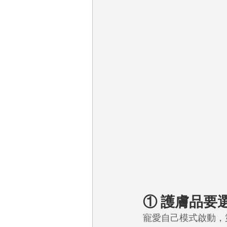
① 護膚品要
寵愛自己模式啟動，第