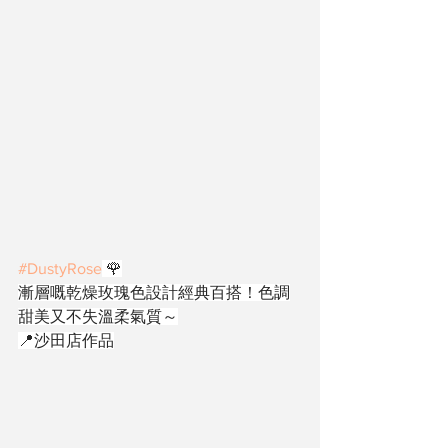
#DustyRose
 🌹
漸層嘅乾燥玫瑰色設計經典百搭！色調
甜美又不失溫柔氣質～
📍沙田店作品