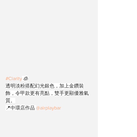
#Clarity
 🧊
透明淡粉搭配幻光銀色，加上金鑽裝
飾，令甲款更有亮點，雙手更顯優雅氣
質。
📍中環店作品 
@airplaybar