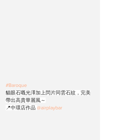
#Baroque
貓眼石嘅光澤加上閃片同雲石紋，完美
帶出高貴華麗風～
📍中環店作品 
@airplaybar