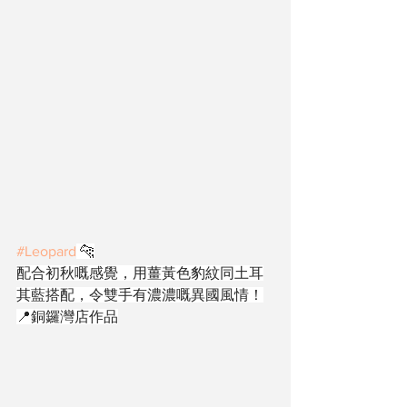
#Leopard
 🐆
配合初秋嘅感覺，用薑黃色豹紋同土耳
其藍搭配，令雙手有濃濃嘅異國風情！
📍銅鑼灣店作品