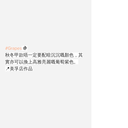
#Grapes
 🍇
秋冬甲款唔一定要配暗沉沉嘅顏色，其
實亦可以換上高雅亮麗嘅葡萄紫色。
📍美孚店作品