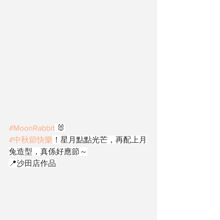
#MoonRabbit
 🐰
#中秋節快樂
！星月點點光芒，再配上月
兔造型，真係好應節～
📍沙田店作品