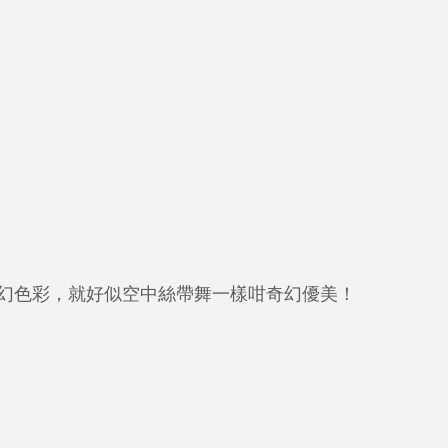
幻色彩，就好似空中絲帶舞一樣咁奇幻優美！