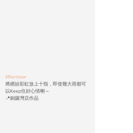
#Rainbow
將繽紛彩虹放上十指，即使幾大雨都可
以Keep住好心情喇～
📍銅鑼灣店作品