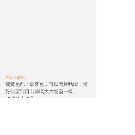
#Sunglow
鵝黃色配上象牙色，再以閃片點綴，就
好似望到日出前嘅大片朝霞一樣。
📍灣仔店作品
歡迎
立即預約
 Nail Bar 專業美甲服務及
追蹤我們的 
Instagram
 及 
Facebook
 專
頁，觀看更多 Nail Bar 的精選甲款！