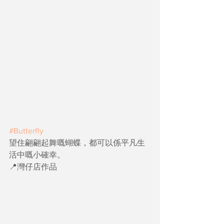
#Butterfly
望住翩翩起舞嘅蝴蝶，都可以係平凡生
活中嘅小確幸。
📍灣仔店作品