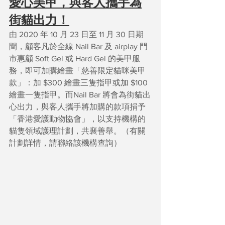
愛心美甲，與客人攜手為
街貓出力！
由 2020 年 10 月 23 日至 11 月 30 日期
間，顧客凡於全線 Nail Bar 及 airplay 門
市惠顧 Soft Gel 或 Hard Gel 的美甲服
務，即可加購繪畫「慈善限定貓咪美甲
款」：加 $300 繪畫三隻指甲或加 $100 
繪畫一隻指甲。而Nail Bar 將會為街貓出
心出力，與客人攜手將加購的款項捐予
「香港愛護動物協會」，以支持機構的
貓隻領域護理計劃，共襄善舉。（有關
計劃詳情，請聯絡該機構查詢）