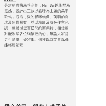
是次的聯乘慈善企劃，Nail Bar以街貓為
靈感，設計出三款以貓咪為主題的美甲
款式，包括可愛的貓咪頭像、萌萌的肉
球及魚骨圖案，並以粉紅及灰色作主色
調，整體感覺百搭簡約而獨特，相信絕
對能攻陷各位貓貓控的心，無論大家是
走可愛風、優雅風、個性風或文青風都
能輕鬆駕馭！