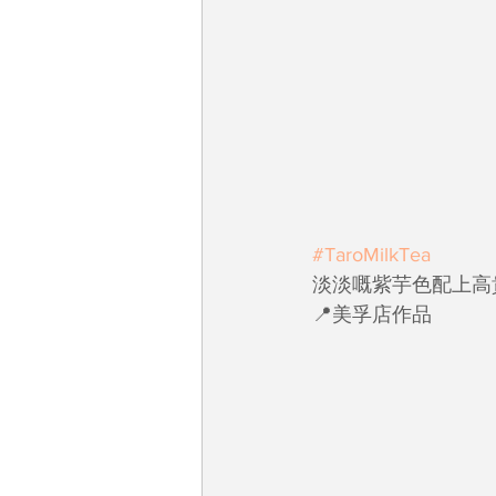
#TaroMilkTea
淡淡嘅紫芋色配上高
📍美孚店作品