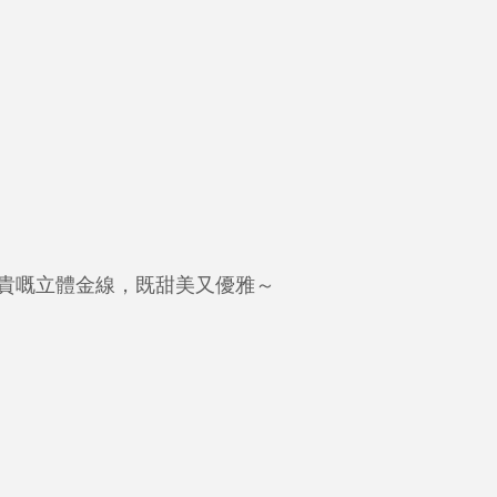
貴嘅立體金線，既甜美又優雅～