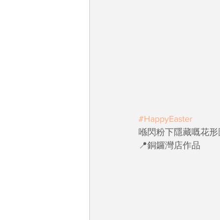
#HappyEaster
喺閃粉下隱藏嘅花形
📍銅鑼灣店作品